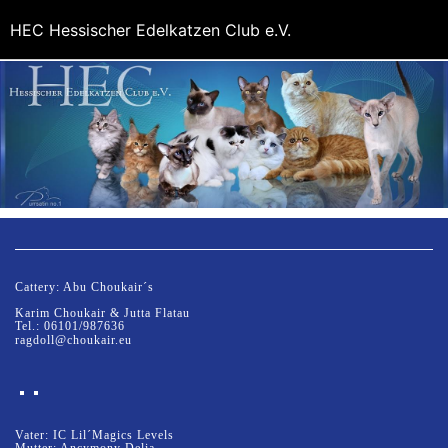
HEC Hessischer Edelkatzen Club e.V.
Cattery: Abu Choukair´s
Karim Choukair & Jutta Flatau
Tel.: 06101/987636
ragdoll@choukair.eu
Vater: IC Lil´Magics Levels
Mutter: Ancymony Delia