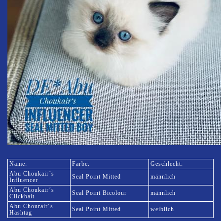
Name:
Farbe:
Geschlecht:
Abu Choukair´s
Seal Point Mitted
männlich
Influencer
Abu Choukair´s
Seal Point Bicolour
männlich
Clickbait
Abu Chourair´s
Seal Point Mitted
weiblich
Hashtag