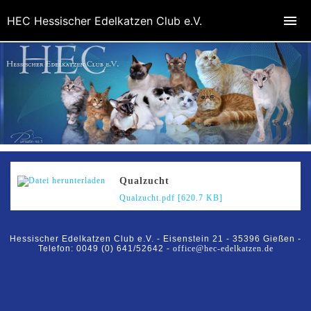
HEC Hessischer Edelkatzen Club e.V.
Qualzucht
Qualzucht.pdf [620.7 KB]
Hessischer Edelkatzen Club e.V. -
Eisenstein 21 -
35396 Gießen -
Telefon: 0049 (0) 641/52642 -
office@hec-edelkatzen.de