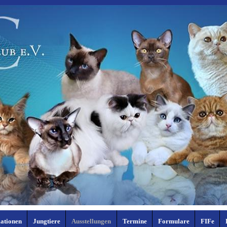
ationen
Jungtiere
Ausstellungen
Termine
Formulare
FIFe