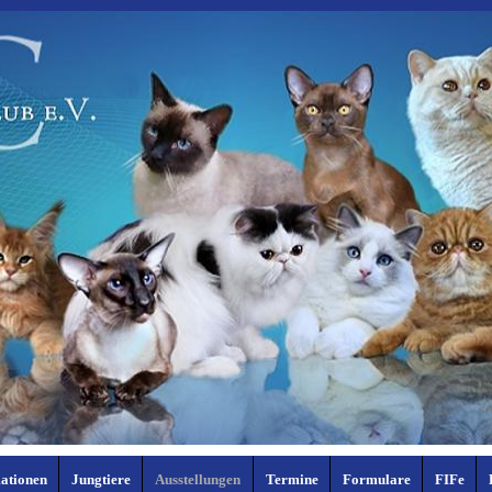
ationen
Jungtiere
Ausstellungen
Termine
Formulare
FIFe