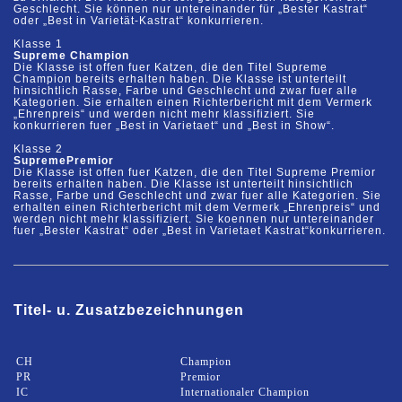
Geschlecht. Sie können nur untereinander für „Bester Kastrat“
oder „Best in Varietät
-
Kastrat“ konkurrieren.
Klasse 1
Supreme
Champion
Die
Klasse ist offen fuer Katzen, die den Titel
Supreme
Champion bereits
erhalten haben. Die Klasse ist unterteilt
hinsichtlich Rasse, Farbe und Geschlecht und zwar fuer alle
Kategorien. Sie
erhalten einen Richterbericht mit dem Vermerk
„Ehrenpreis“ und werden nicht mehr klassifiziert. Sie
konkurrieren fuer
„Best in Varietaet“ und „Best in Show“.
Klasse 2
Supreme
Prem
ior
Die
Klasse ist offen fuer Katzen, die den Titel
Supreme
Premior
bereits erhalten
haben. Die Klasse ist unterteilt hinsichtlich
Rasse, Farbe und Geschlecht und zwar fuer alle Kategorien. Sie
erhalten
einen Richterbericht mit dem Vermerk „Ehrenpreis“ u
nd
werden nicht mehr klassifiziert. Sie
koennen nur untereinander
fuer „Best
er Kastrat“ oder „Best in Varietaet Kastrat“
konkurrieren.
Titel-
u.
Zusatzbezeichnungen
CH
Champion
PR
Premior
IC
Internationaler Champion