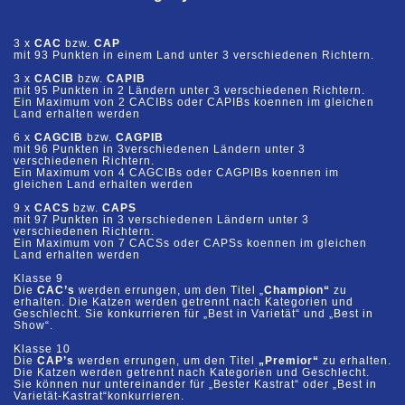
3 x
CAC
bzw.
CAP
mit 93 Punkten
in einem Land unter 3 verschiedenen Richtern.
3 x
CACIB
bzw.
CAPIB
mit 95 Punkten
in 2 Ländern unter 3 verschiedenen Richtern.
Ein Maximum von 2 CACIBs oder CAPIBs koennen im gleich
en
Land erhalten werden
6
x
CAGCIB
bzw.
CAGPIB
mit 96 Punkten
in
3
verschiedenen Ländern unter
3
v
erschiedenen Richtern.
Ein Maximum von 4 CAGCIBs oder CAGPIBs koennen im
gleichen Land erhalten werden
9 x
CAC
S
bzw.
CAP
S
mit 97 Punkten
in 3 verschiedenen L
ändern unter 3
verschiedenen Richtern.
Ein Maximum von 7 CAC
S
s oder CAP
S
s koennen im gleichen
Land erhalten werde
n
Klasse 9
Die
CAC’s
werden errungen, um den Titel
„
Champion“
zu
erhalten. Die Katzen werden getrennt nach
Kategorien und
Geschlecht. Sie kon
kurrieren für „Best in Varietät“ und „Best in
Show“.
Klasse 10
Die
CAP’s
werden errungen, um den Titel
„Premior“
zu erhalten.
Die Katzen werden getrennt nach
Kategorien und Geschlecht.
Sie können nur untereinander für „Bester Kastrat“ oder „Best in
Variet
ät
-
Kastrat“
konkurrieren.