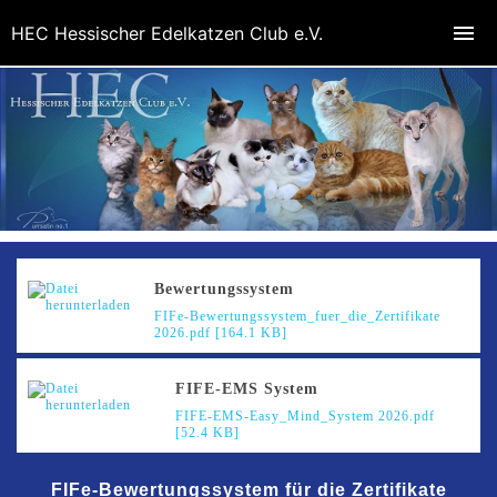
HEC Hessischer Edelkatzen Club e.V.
Bewertungssystem
FIFe-Bewertungssystem_fuer_die_Zertifikate
2026.pdf [164.1 KB]
FIFE-EMS System
FIFE-EMS-Easy_Mind_System 2026.pdf
[52.4 KB]
FIFe
-
Bewertungssystem für die Zertifikate