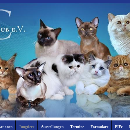
ationen
Jungtiere
Ausstellungen
Termine
Formulare
FIFe