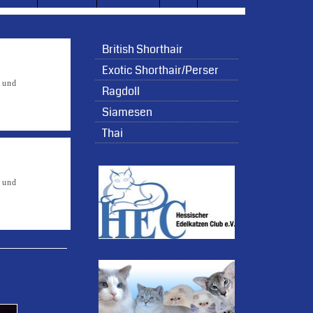
British Shorthair
Exotic Shorthair/Perser
n und
Ragdoll
Siamesen
Thai
n und