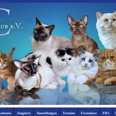
ationen
Jungtiere
Ausstellungen
Termine
Formulare
FIFe