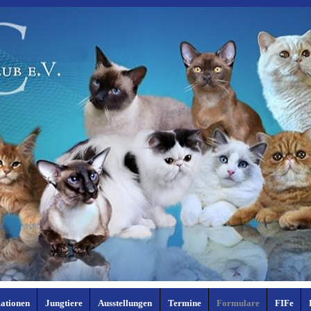
ationen
Jungtiere
Ausstellungen
Termine
Formulare
FIFe