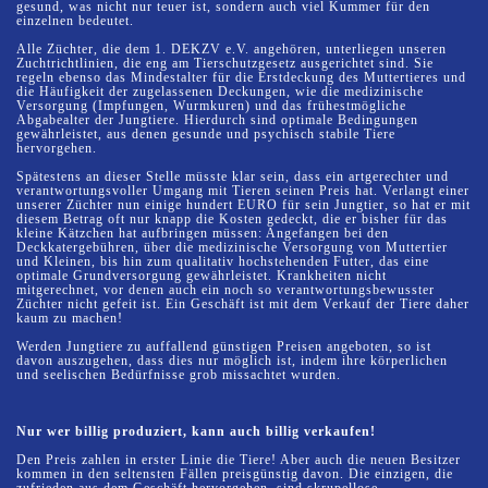
gesund, was nicht nur teuer ist, sondern auch viel Kummer für den
einzelnen bedeutet.
Alle Züchter, die dem 1. DEKZV e.V. angehören, unterliegen unseren
Zuchtrichtlinien, die eng am Tierschutzgesetz ausgerichtet sind. Sie
regeln ebenso das Mindestalter für die Erstdeckung des Muttertieres und
die Häufigkeit der zugelassenen Deckungen, wie die medizinische
Versorgung (Impfungen, Wurmkuren) und das frühestmögliche
Abgabealter der Jungtiere. Hierdurch sind optimale Bedingungen
gewährleistet, aus denen gesunde und psychisch stabile Tiere
hervorgehen.
Spätestens an dieser Stelle müsste klar sein, dass ein artgerechter und
verantwortungsvoller Umgang mit Tieren seinen Preis hat. Verlangt einer
unserer Züchter nun einige hundert EURO für sein Jungtier, so hat er mit
diesem Betrag oft nur knapp die Kosten gedeckt, die er bisher für das
kleine Kätzchen hat aufbringen müssen: Angefangen bei den
Deckkatergebühren, über die medizinische Versorgung von Muttertier
und Kleinen, bis hin zum qualitativ hochstehenden Futter, das eine
optimale Grundversorgung gewährleistet. Krankheiten nicht
mitgerechnet, vor denen auch ein noch so verantwortungsbewusster
Züchter nicht gefeit ist. Ein Geschäft ist mit dem Verkauf der Tiere daher
kaum zu machen!
Werden Jungtiere zu auffallend günstigen Preisen angeboten, so ist
davon auszugehen, dass dies nur möglich ist, indem ihre körperlichen
und seelischen Bedürfnisse grob missachtet wurden.
Nur wer billig produziert, kann auch billig verkaufen!
Den Preis zahlen in erster Linie die Tiere! Aber auch die neuen Besitzer
kommen in den seltensten Fällen preisgünstig davon. Die einzigen, die
zufrieden aus dem Geschäft hervorgehen, sind skrupellose