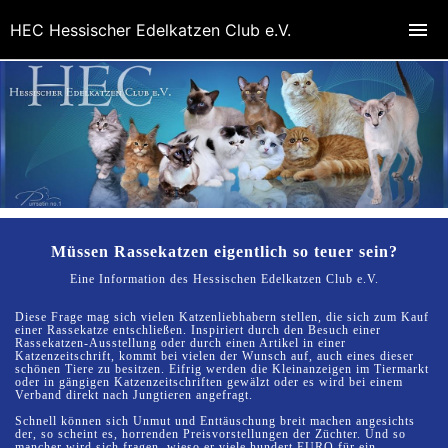
HEC Hessischer Edelkatzen Club e.V.
Müssen Rassekatzen eigentlich so teuer sein?
Eine Information des Hessischen Edelkatzen Club e.V.
Diese Frage mag sich vielen Katzenliebhabern stellen, die sich zum Kauf
einer Rassekatze entschließen. Inspiriert durch den Besuch einer
Rassekatzen-Ausstellung oder durch einen Artikel in einer
Katzenzeitschrift, kommt bei vielen der Wunsch auf, auch eines dieser
schönen Tiere zu besitzen. Eifrig werden die Kleinanzeigen im Tiermarkt
oder in gängigen Katzenzeitschriften gewälzt oder es wird bei einem
Verband direkt nach Jungtieren angefragt.
Schnell können sich Unmut und Enttäuschung breit machen angesichts
der, so scheint es, horrenden Preisvorstellungen der Züchter. Und so
mancher wird sich fragen, wieso er viele hundert EURO für ein