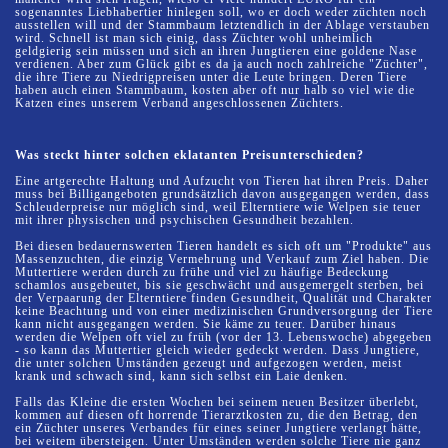
sogenanntes Liebhabertier hinlegen soll, wo er doch weder züchten noch
ausstellen will und der Stammbaum letztendlich in der Ablage verstauben
wird. Schnell ist man sich einig, dass Züchter wohl unheimlich
geldgierig sein müssen und sich an ihren Jungtieren eine goldene Nase
verdienen. Aber zum Glück gibt es da ja auch noch zahlreiche "Züchter",
die ihre Tiere zu Niedrigpreisen unter die Leute bringen. Deren Tiere
haben auch einen Stammbaum, kosten aber oft nur halb so viel wie die
Katzen eines unserem Verband angeschlossenen Züchters.
Was steckt hinter solchen eklatanten Preisunterschieden?
Eine artgerechte Haltung und Aufzucht von Tieren hat ihren Preis. Daher
muss bei Billigangeboten grundsätzlich davon ausgegangen werden, dass
Schleuderpreise nur möglich sind, weil Elterntiere wie Welpen sie teuer
mit ihrer physischen und psychischen Gesundheit bezahlen.
Bei diesen bedauernswerten Tieren handelt es sich oft um "Produkte" aus
Massenzuchten, die einzig Vermehrung und Verkauf zum Ziel haben. Die
Muttertiere werden durch zu frühe und viel zu häufige Bedeckung
schamlos ausgebeutet, bis sie geschwächt und ausgemergelt sterben, bei
der Verpaarung der Elterntiere finden Gesundheit, Qualität und Charakter
keine Beachtung und von einer medizinischen Grundversorgung der Tiere
kann nicht ausgegangen werden. Sie käme zu teuer. Darüber hinaus
werden die Welpen oft viel zu früh (vor der 13. Lebenswoche) abgegeben
- so kann das Muttertier gleich wieder gedeckt werden. Dass Jungtiere,
die unter solchen Umständen gezeugt und aufgezogen werden, meist
krank und schwach sind, kann sich selbst ein Laie denken.
Falls das Kleine die ersten Wochen bei seinem neuen Besitzer überlebt,
kommen auf diesen oft horrende Tierarztkosten zu, die den Betrag, den
ein Züchter unseres Verbandes für eines seiner Jungtiere verlangt hätte,
bei weitem übersteigen. Unter Umständen werden solche Tiere nie ganz