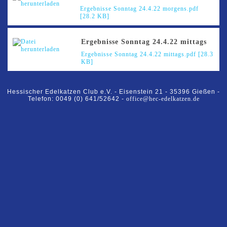
Ergebnisse Sonntag 24.4.22 morgens.pdf
[28.2 KB]
Ergebnisse Sonntag 24.4.22 mittags
Ergebnisse Sonntag 24.4.22 mittags.pdf [28.3
KB]
Hessischer Edelkatzen Club e.V. -
Eisenstein 21 -
35396 Gießen -
Telefon: 0049 (0) 641/52642 -
office@hec-edelkatzen.de