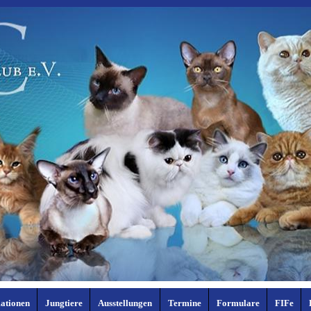
ationen
Jungtiere
Ausstellungen
Termine
Formulare
FIFe