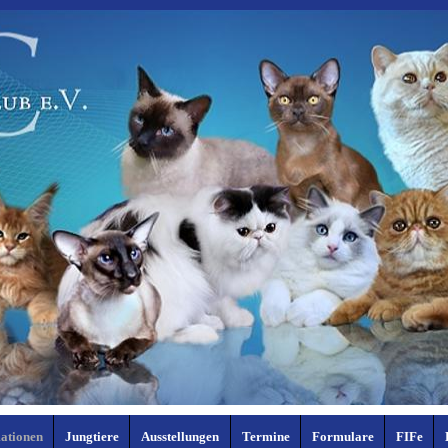
ationen
Jungtiere
Ausstellungen
Termine
Formulare
FIFe