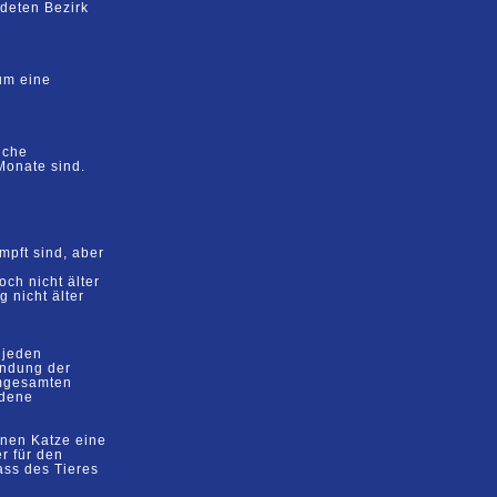
rdeten Bezirk
um eine
liche
Monate sind.
mpft sind, aber
och
nicht älter
 nicht älter
s
jeden
ndung der
m
gesamten
dene
nen Katze eine
er
für
den
ass des Tieres