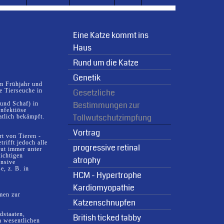
Eine Katze kommt ins
Haus
Rund um die Katze
Genetik
im Frühjahr und
e Tierseuche in
Gesetzliche
Bestimmungen zur
 und Schaf) in
infektiöse
Tollwutschutzimpfung
tlich bekämpft.
Vortrag
rt von Tieren -
rifft jedoch alle
progressive retinal
wut immer unter
ichtigen
atrophy
ensive
, z. B. in
HCM - Hypertrophe
Kardiomyopathie
hmen zur
Katzenschnupfen
dstaaten,
British ticked tabby
n wesentlichen