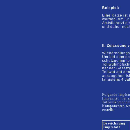
Beispiel:
Eine
Katze ist
worden. Am
12
Amtstierarzt e
und daher noc
II.
Zulassung v
Wiederholungsi
Um
bei dem
ob
schutzgeimpft
Tollwutimpfsch
hat der Gesetz
Tollwut auf de
auszugehen
is
längstens 4 Ja
Folgende Impfsto
Immunität - ist 
Tollwutkomponent
Komponenten wei
erstellt.
Bezeichnung
Impfstoff