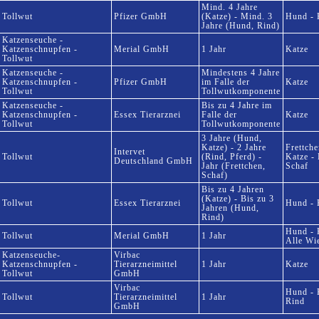
Mind. 4 Jahre
Tollwut
Pfizer GmbH
(Katze) - Mind. 3
Hund - 
Jahre (Hund, Rind)
Katzenseuche -
Katzenschnupfen -
Merial GmbH
1 Jahr
Katze
Tollwut
Katzenseuche -
Mindestens 4 Jahre
Katzenschnupfen -
Pfizer GmbH
im Falle der
Katze
Tollwut
Tollwutkomponente
Katzenseuche -
Bis zu 4 Jahre im
Katzenschnupfen -
Essex Tierarznei
Falle der
Katze
Tollwut
Tollwutkomponente
3 Jahre (Hund,
Katze) - 2 Jahre
Frettch
Intervet
Tollwut
(Rind, Pferd) -
Katze - 
Deutschland GmbH
Jahr (Frettchen,
Schaf
Schaf)
Bis zu 4 Jahren
(Katze) - Bis zu 3
Tollwut
Essex Tierarznei
Hund - 
Jahren (Hund,
Rind)
Hund - K
Tollwut
Merial GmbH
1 Jahr
Alle Wi
Katzenseuche-
Virbac
Katzenschnupfen -
Tierarzneimittel
1 Jahr
Katze
Tollwut
GmbH
Virbac
Hund - K
Tollwut
Tierarzneimittel
1 Jahr
Rind
GmbH