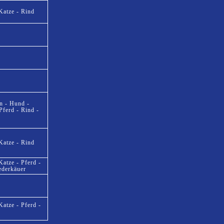
Katze - Rind
en - Hund -
Pferd - Rind -
Katze - Rind
atze - Pferd -
ederkäuer
atze - Pferd -