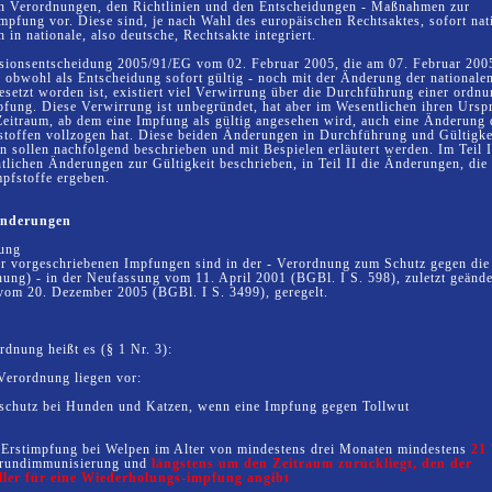
en Verordnungen, den Richtlinien und den Entscheidungen - Maßnahmen zur
pfung vor. Diese sind, je nach Wahl des europäischen Rechtsaktes, sofort nat
in nationale, also deutsche, Rechtsakte integriert.
sionsentscheidung 2005/91/EG vom 02. Februar 2005, die am 07. Februar 2005
 - obwohl als Entscheidung sofort gültig - noch mit der Änderung der nationale
etzt worden ist, existiert viel Verwirrung über die Durchführung einer ord
fung. Diese Verwirrung ist unbegründet, hat aber im Wesentlichen ihren Ursp
eitraum, ab dem eine Impfung als gültig angesehen wird, auch eine Änderung
stoffen vollzogen hat. Diese beiden Änderungen in Durchführung und Gültigke
 sollen nachfolgend beschrieben und mit Bespielen erläutert werden. Im Teil 
htlichen Änderungen zur Gültigkeit beschrieben, in Teil II die Änderungen, die 
pfstoffe ergeben.
 Änderungen
ung
er vorgeschriebenen Impfungen sind in
der - Verordnung zum Schutz gegen die
ung) - in der Neufassung vom 11. April 2001 (BGBl. I S. 598), zuletzt geände
vom 20. Dezember 2005 (BGBl. I S. 3499), geregelt.
rdnung heißt es (§ 1 Nr. 3):
Verordnung liegen vor:
schutz bei Hunden und Katzen, wenn eine Impfung gegen Tollwut
r Erstimpfung bei Welpen im Alter von mindestens drei Monaten mindestens
21
rundimmunisierung und
längstens um den Zeitraum zurückliegt, den der
ller für eine Wiederholungs-impfung angibt