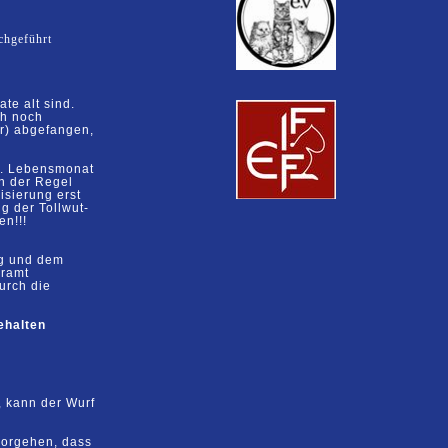
chgeführt
te alt sind.
ch
noch
er)
abgefangen,
.
Lebensmonat
 in der Regel
isierung erst
ng
der Tollwut-
en!!!
ng und dem
äramt
urch die
ehalten
, kann der Wurf
orgehen, dass