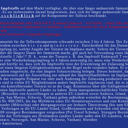
 Impfstoffe
auf dem Markt verfügbar, die über eine länger andauernde Immuni
. Es sei insbesondere darauf hingewiesen, dass sich die länger andauernde Im
 s c h l i e ß l i c h
auf die Komponente der Tollwut beschränkt.
atzenschnupfen oder auch FeLV (Leukose) müssen - wie bisher - jedes Jahr na
 verlässlichen Impfstatus zu behalten. Außerdem besteht für diese Komponent
rung
zwei aufeinander folgenden Impfungen.
mmunität für die Tollwutkomponente schwankt zwischen 3 bis 4 Jahren. Der Zu
ßerdem zwischen b i s z u und m i n d e s t e n s . Entscheidend für das Datum
pfung ist, welche Angabe der Tierarzt im Impfpass macht. Sofern der Tierarz
ber die längere Dauer der Immunität macht, gilt auch bei Verwendung eines lä
fstoffs 1 Jahr!!! D. h., wenn der Tierarzt z. B. den Impfstoff Enduracell T ve
dass eine Wiederholungsimpfung in 4 Jahren notwendig ist, muss eine Wiederho
und hierfür ist, dass sich die Impfstoffe trotz der Erweiterung der Zulassung 
 auf einen längeren Gültigkeitszeitraum in der Regel nicht verändert haben. Er w
tudien eingereicht, die eine längere Schutzwirkung belegen. Dieses bedeutet, d
Amtstierarzt auf der Ausstellung nur anhand des Impfstoffaufklebers im Impfpa
b das verimpfte Präparat vor oder nach Änderung der Zulassung produziert und
sind in vielen EU Mitgliedstaaten andere Impfstoffe zugelassen sind, die es 
ein kontrollierender Tierarzt ist in der Lage, Kenntnisse über alle Gültigkeits
senen Impfstoffe anderer Länder zu haben. Beim innergemeinschaftlichen Verb
 (Besuchen von Ausstellungen in anderen EU-Ländern sowie Andorra, Island, 
n, San Marino, Schweiz, Vatikan) gelten außerdem weiterhin die Bestimmung
 Nr. 998/2003, die das Mitführen eines EU-Heimtierausweises und eine Kenn
ponder (Mikrochip) oder übergangsweise per lesbarer Tätowierung (bis zum 0
as Verbringen in die EU-Länder Irland, Großbritannien und Schweden sind übe
009 strengere Bestimmungen vorgesehen (Pet Travel Scheme). Strengere Besti
für das Verbringen aus Drittländern (andere Länder außer den EU-Ländern, An
Monaco, Norwegen, San Marino, Schweiz, Vatikan). Hierüber
r Amtstierarzt.