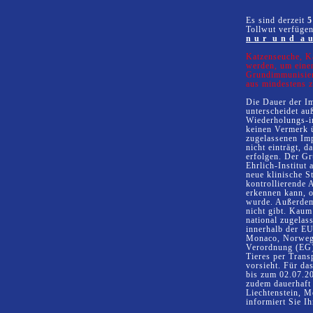
Es sind derzeit
5
Tollwut verfügen
n u r u n d a u s
Katzenseuche, K
werden, um einen
Grundimmunisie
aus mindestens 
Die Dauer der I
unterscheidet au
Wiederholungs-im
keinen Vermerk ü
zugelassenen Imp
nicht einträgt, 
erfolgen. Der Gr
Ehrlich-Institut
neue klinische S
kontrollierende 
erkennen kann, o
wurde. Außerdem 
nicht gibt. Kaum 
national zugelas
innerhalb der EU
Monaco, Norwege
Verordnung (EG)
Tieres per Trans
vorsieht. Für d
bis zum 02.07.2
zudem dauerhaft 
Liechtenstein, 
informiert Sie Ih