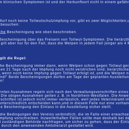
von klinischen Symptomen ist und
der Herkunftsort nicht in einem gefäh
Wurf noch keine Tollwutschutzimpfung vor, gibt es zwei Möglichkeiten,
 besuchen:
iche
Bescheinigung wie oben beschrieben.
 Bescheinigung
über das Freisein von Tollwut-Symptomen.
Die
tierärzt
g
gilt aber nur für den
Fall, dass die
Welpen in jedem Fall jünger als 4 
gilt die Regel:
liche Bescheinigung immer dann, wenn Welpen schon gegen Tollwut
gei
chen
21
Tage
nach
der Impfung
noch
nicht
verstrichen
sind, tierärztliche
g, wenn
noch
keine
Impfung
gegen
Tollwut erfolgt ist, und
die
Welpen
n
ind!“ Beide
Bescheinigungen dürfen am
Tage der geplanten Ausstellung
in
!
nnten Ausnahmen regeln sich nach den Verwaltungsvorschriften eine
Die obigen Ausnahmen gelten z. B. in Nordrhein-Westfalen.
Die Anwe
chriften ist jedoch nicht immer verlässlich, weil
jedes Veterinäramt i
nterschiedlich entscheiden kann,
und
in
diesem
Falle
nur eine
vorhan
che
Bescheinigung
den
Einlass in die Ausstellung sicher stellt.
die
Bedingungen
des
Vereins
verbindlich, die
im
Falle
einer
erwachse
impfung vorschreiben.
In
zweifelhaften
Fällen
sollte
man
deshalb
bei d
rt
zuständigen Behörde nachfragen, um
sicher zu gehen, dass der Einl
durch den anwesenden Amtstierarzt gestattet wird.