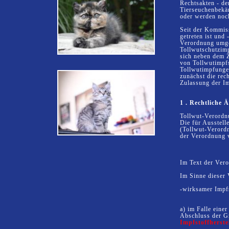
Rechtsakten - d
Tierseuchenbekäm
oder werden noch 
Seit der Kommis
getreten ist und
Verordnung umges
Tollwutschutzimp
sich neben dem Z
von Tollwutimpf
Tollwutimpfungen
zunächst die rec
Zulassung der Im
1 . Rechtliche
Tollwut-Verordn
Die für Ausstell
(Tollwut-Verordn
der Verordnung 
Im Text der Vero
Im Sinne dieser 
-wirksamer Impf
a) im Falle eine
Abschluss der
G
Impfstoffherste