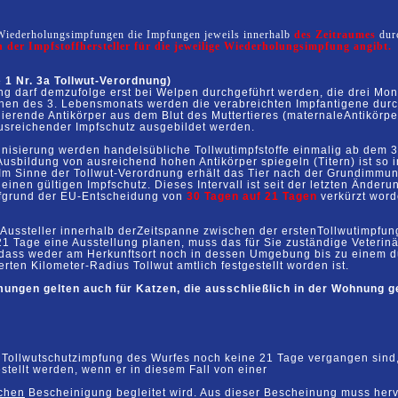
 Wiederholungsimpfungen die Impfungen jeweils innerhalb
des Zeitraumes
dur
n der Impfstoffhersteller für die jeweilige Wiederholungsimpfung angibt.
 1 Nr. 3a Tollwut-Verordnung)
ng darf demzufolge erst bei Welpen durchgeführt werden, die drei
Mona
chen des 3. Lebensmonats werden die verabreichten
Impfantigene
dur
ulierende
Antikörper aus dem
Blut des
Muttertieres
(
maternale
Antikörp
usreichender
Impfschutz ausgebildet werden.
nisierung werden handelsübliche Tollwutimpfstoffe einmalig ab dem
3
Ausbildung
von
ausreichend
hohen
Antikörper spiegeln (
Titern) ist so
 Im
Sinne der Tollwut-
Verordnung erhält das Tier nach der Grundimmun
 einen
gültigen
Impfschutz. Dieses
Intervall ist seit der letzten
Änderu
fgrund der EU-Entscheidung von
30 Tagen auf 21 Tagen
verkürzt
word
Aussteller
innerhalb
der
Zeitspanne
zwischen
der
ersten
Tollwutimpfu
21 Tage eine Ausstellung planen, muss das
für Sie zuständige Veterin
 dass weder am
Herkunftsort noch in
dessen Umgebung bis zu einem
d
erten Kilometer-Radius
Tollwut amtlich festgestellt worden ist.
mungen
gelten
auch
für
Katzen, die
ausschließlich
in
der
Wohnung g
r Tollwutschutzimpfung des Wurfes noch keine 21 Tage vergangen
sind
stellt werden, wenn er in diesem Fall von einer
ichen
Bescheinigung begleitet wird. Aus dieser Bescheinung
muss herv