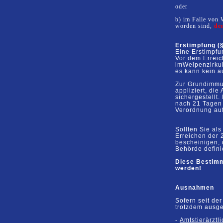
oder
b) im Falle von
worden sind,
de
Erstimpfung (§
Eine Erstimpfu
Vor dem
Errei
im
Welpen
zirk
es
kann
kein
a
Zur Grundimmu
appliziert,
die
sichergestellt.
nach 21
Tagen
Verordnung au
Sollten
Sie
als
Erreichen der 
bescheinigen,
Behörde defini
Diese
Bestim
werden!
Ausnahmen
Sofern seit de
trotzdem ausge
-
Amtstierärztl