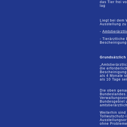
das Tier frei 
lag
Liegt bei dem 
Ausstellung zu
-
Amtstierärztl
-
Tierärztliche
Bescheinigun
Grundsätzlich 
„Amtstierärzt
die
erforderli
Bescheinigun
als 4
Monate
s
als 10 Tage
se
Die oben gena
Bundeslandes. 
Verwaltungsvors
Bundesgebiet u
amtstierärztli
Weiterhin
sind
Tollwutschutz-
Ausstellungso
ohne Probleme 