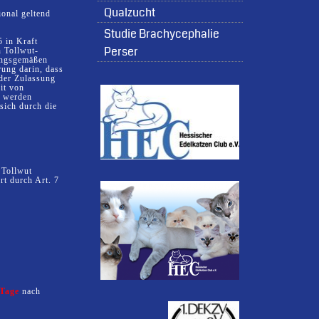
Qualzucht
ional geltend
Studie Brachycephalie
 in Kraft
Perser
n Tollwut-
nungsgemäßen
rung darin, dass
 der Zulassung
it von
I werden
sich durch die
 Tollwut
rt durch Art. 7
 Tage
nach