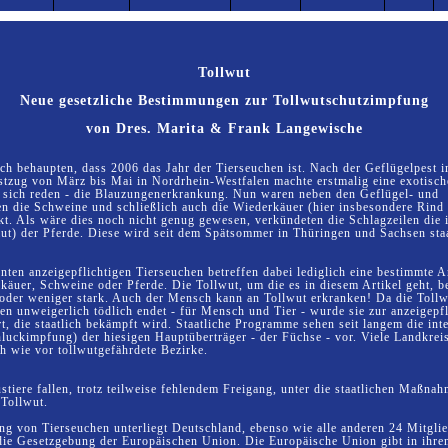
Tollwut
Neue gesetzliche Bestimmungen zur Tollwutschutzimpfung
von Dres. Marita & Frank Langewische
h behaupten, dass 2006 das Jahr der Tierseuchen ist. Nach der Geflügelpest 
zug von März bis Mai in Nordrhein-Westfalen machte erstmalig eine exotisch
 sich reden - die Blauzungenerkrankung. Nun waren neben den Geflügel- und
n die Schweine und schließlich auch die Wiederkäuer (hier insbesondere Rind
t. Als wäre dies noch nicht genug gewesen, verkündeten die Schlagzeilen die 
t) der Pferde. Diese wird seit dem Spätsommer in Thüringen und Sachsen staa
nten anzeigepflichtigen Tierseuchen betreffen dabei lediglich eine bestimmte A
käuer, Schweine oder Pferde. Die Tollwut, um die es in diesem Artikel geht, bet
oder weniger stark. Auch der Mensch kann an Tollwut erkranken! Da die Toll
en unweigerlich tödlich endet - für Mensch und Tier - wurde sie zur anzeigepfl
rt, die staatlich bekämpft wird. Staatliche Programme sehen seit langem die int
uckimpfung) der hiesigen Hauptüberträger - der Füchse - vor. Viele Landkreise
h wie vor tollwutgefährdete Bezirke.
tiere fallen, trotz teilweise fehlendem Freigang, unter die staatlichen Maßna
Tollwut.
g von Tierseuchen unterliegt Deutschland, ebenso wie alle anderen 24 Mitglie
ie Gesetzgebung der Europäischen Union. Die Europäische Union gibt in ihre