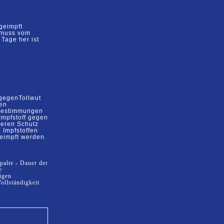
geimpft
r muss
vom
 Tage her ist
gegen
Tollwut
gen
Bestimmungen
Impfstoff gegen
heren
Schutz
 Impfstoffen
eimpft werden.
palte - Dauer der
e
igen
ollständigkeit
t