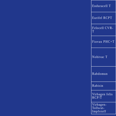
Enduracell T
Eurifel RCPT
Felocell CVR-
T
Fiovax PHC+T
Nobivac T
Rabdomun
Rabisin
Virbagen felis
RCP/T
Virbagen-
Tollwut-
Impfstoff