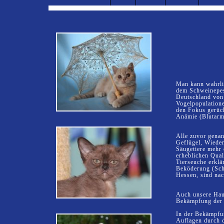
Man kann wahrlic
dem Schweinepest
Deutschland von
Vogelpopulatione
den Fokus gerück
Anämie (Blutarmu
Alle zuvor genan
Geflügel, Wieder
Säugetiere mehr 
erheblichen Qual
Tierseuche erklä
Beköderung (Schl
Hessen, sind nac
Auch unsere Haus
Bekämpfung der 
In der Bekämpfun
Auflagen durch d