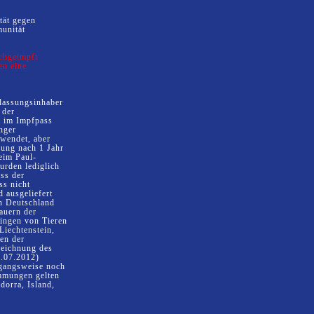
tät gegen
munität
chgeimpft
en eine
lassungsinhaber
 der
t im Impfpass
nger
rwendet, aber
lung nach 1 Jahr
beim Paul-
urden lediglich
ass der
ss nicht
 ausgeliefert
in Deutschland
dauern der
ringen von Tieren
Liechtenstein,
en der
zeichnung des
2.07.2012)
rgangsweise noch
mmungen gelten
dorra, Island,