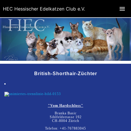
HEC Hessischer Edelkatzen Club e.V.
British-Shorthair-Züchter
"Vom Hardschloss"
Branka Basic
Sihlfeldstrasse 192
CH-8004 Zürich
Telefon: +41-767883045