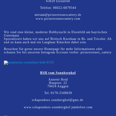
63820 Eisenfeld
Telefon: 06022-6879544
miriam@picturestonescattery.de
www.picturestonescattery.com
Wir sind eine kleine, moderne Hobbyzucht in Elsenfeld am bayrischen
Untermain.
Spezialisiert haben wir uns auf Britisch Kurzhaar in Bi- und Tricolor. Ab
und zu kann auch mal ein Langhaar Kätzchen dabei sein.
Besuchen Sie gerne unsere Homepage für mehr Informationen oder
schauen Sie bei unserem Intragram Account vorbei: picturestones_cattery
BSH vom Sonnberghof
Annette Heid
Hauptstr. 22
79424 Auggen
Tel: 0179-5349039
schapendoes.sonnberghof@gmx.de
www.schapendoes-sonnberghof.jimdofree.com