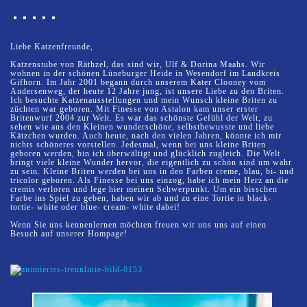
Liebe Katzenfreunde,
Katzenstube von Räthzel, das sind wir, Ulf & Dorina Maahs. Wir
wohnen in der schönen Lüneburger Heide in Wesendorf im Landkreis
Gifhorn. Im Jahr 2001 begann durch unserem Kater Clooney vom
Andersenweg, der heute 12 Jahre jung, ist unsere Liebe zu den Briten.
Ich besuchte Katzenausstellungen und mein Wunsch kleine Briten zu
züchten war geboren. Mit Finesse von Astalon kam unser erster
Britenwurf 2004 zur Welt. Es war das schönste Gefühl der Welt, zu
sehen wie aus den Kleinen wunderschöne, selbstbewusste und liebe
Kätzchen wurden. Auch heute, nach den vielen Jahren, könnte ich mir
nichts schöneres vorstellen. Jedesmal, wenn bei uns kleine Briten
geboren werden, bin ich überwältigt und glücklich zugleich. Die Welt
bringt viele kleine Wunder hervor, die eigentlich zu schön sind um wahr
zu sein. Kleine Briten werden bei uns in den Farben creme, blau, bi- und
tricolor geboren. Als Finesse bei uns einzog, habe ich mein Herz an die
cremis verloren und lege hier meinen Schwerpunkt. Um ein bisschen
Farbe ins Spiel zu geben, haben wir ab und zu eine Tortie in black-
tortie- white oder blue- cream- white dabei!
Wenn Sie uns kennenlernen möchten freuen wir uns uns auf einen
Besuch auf unserer Hompage!