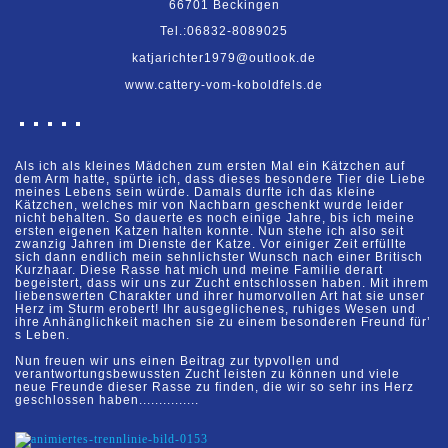
66701 Beckingen
Tel.:06832-8089025
katjarichter1979@outlook.de
www.cattery-vom-koboldfels.de
Als ich als kleines Mädchen zum ersten Mal ein Kätzchen auf
dem Arm hatte, spürte
ich, dass dieses besondere Tier die Liebe
meines Lebens sein würde. Damals durfte ich das kleine
Kätzchen, welches mir von Nachbarn geschenkt wurde leider
nicht behalten. So dauerte es noch einige Jahre, bis ich meine
ersten eigenen Katzen halten konnte. Nun stehe ich also seit
zwanzig Jahren im Dienste der Katze. Vor einiger Zeit erfüllte
sich dann endlich mein sehnlichster Wunsch nach einer Britisch
Kurzhaar. Diese Rasse hat mich und meine Familie derart
begeistert, dass wir uns zur Zucht entschlossen haben. Mit ihrem
liebenswerten Charakter und ihrer humorvollen Art hat sie unser
Herz im Sturm erobert! Ihr ausgeglichenes, ruhiges Wesen und
ihre Anhänglichkeit machen sie zu einem besonderen Freund für’
s Leben.
Nun freuen wir uns ei
nen Beitrag zur typvollen und
verantwortungsbewussten Zucht leisten zu können und viele
neue Freunde dieser Rasse zu finden, die wir so sehr ins Herz
geschlossen haben...............