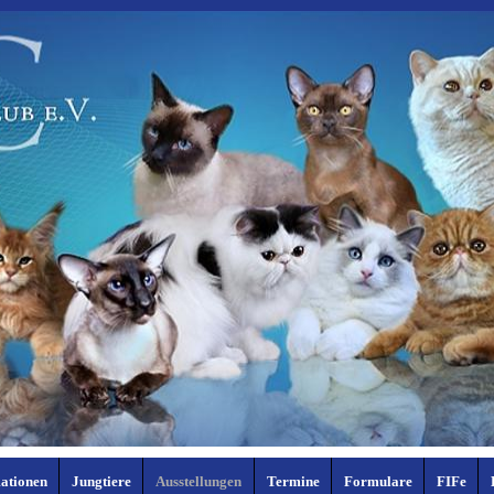
ationen
Jungtiere
Ausstellungen
Termine
Formulare
FIFe