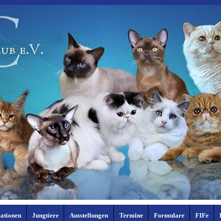
ationen
Jungtiere
Ausstellungen
Termine
Formulare
FIFe